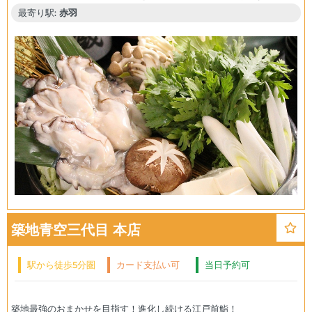
最寄り駅:
赤羽
築地青空三代目 本店
駅から徒歩5分圏
カード支払い可
当日予約可
内