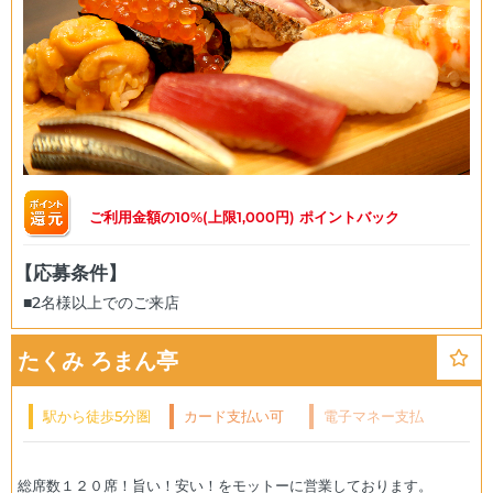
ご利用金額の10%(上限1,000円) ポイントバック
【応募条件】
■2名様以上でのご来店
たくみ ろまん亭
駅から徒歩5分圏
カード支払い可
電子マネー支払
内
い可