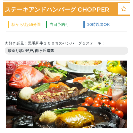
ステーキアンドハンバーグ CHOPPER
駅から徒歩5分圏
当日予約可
20時以降OK
内
最寄り駅:
登戸, 向ヶ丘遊園