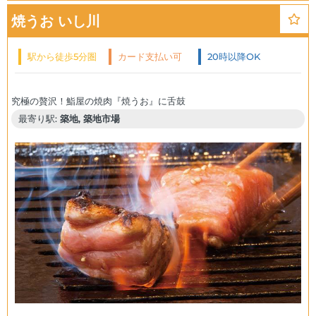
焼うお いし川
駅から徒歩5分圏
カード支払い可
20時以降OK
内
最寄り駅:
築地, 築地市場