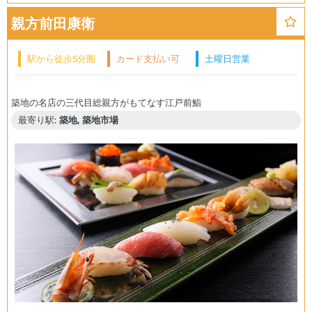
親方前田康衛
駅から徒歩5分圏
カード支払い可
土曜日営業
内
最寄り駅:
築地, 築地市場