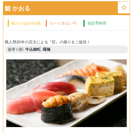
鮨 かおる
駅から徒歩5分圏
カード支払い可
当日予約可
内
最寄り駅:
牛込柳町, 曙橋